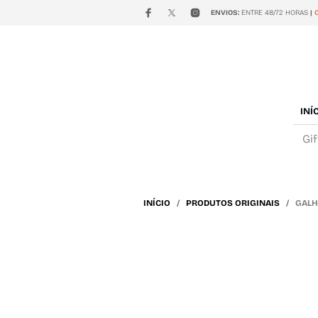
ENVIOS:
ENTRE 48/72 HORAS
|
INÍ
Gi
INÍCIO
/
PRODUTOS ORIGINAIS
/ GALHE