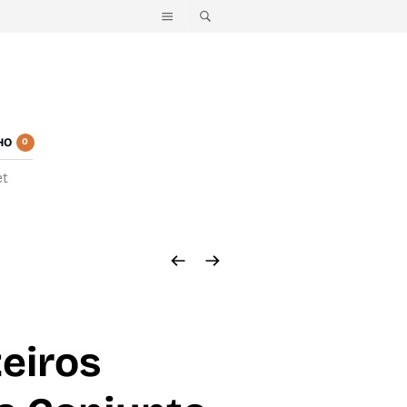
HO
0
et
eiros