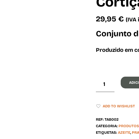
Cortiç
29,95
€
(IVA 
Conjunto d
Produzido em co
ADIC
ADD TO WISHLIST
REF:
TAB002
CATEGORIA:
PRODUTOS 
ETIQUETAS:
AZEITE
,
PRA