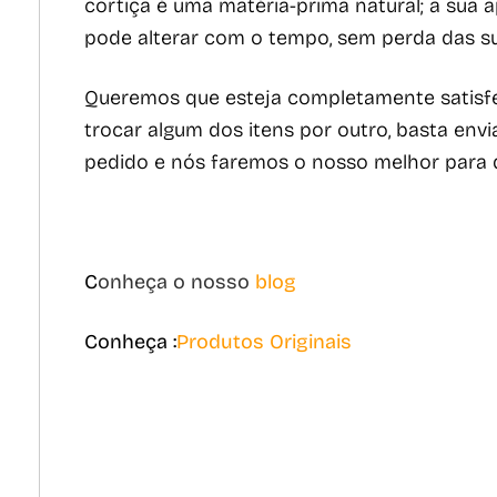
cortiça é uma matéria-prima natural; a sua apa
pode alterar com o tempo, sem perda das su
Queremos que esteja completamente satisfeit
trocar algum dos itens por outro, basta env
pedido e nós faremos o nosso melhor para q
C
onheça o nosso
blog
Conheça :
Produtos Originais
c
abazes gourmet, cabazes de natal, cabazes
originais Portuguesas – cabazes originais,
cabaz gourmet