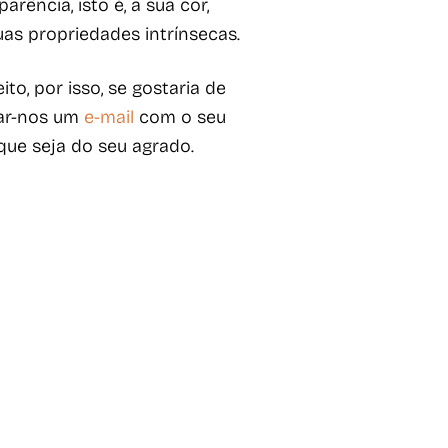
rência, isto é, a sua cor,
as propriedades intrínsecas.
o, por isso, se gostaria de
iar-nos um
e-mail
com o seu
ue seja do seu agrado.
 gourmet online – prendas
 cabazes gourmet empresas