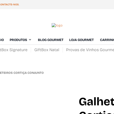
CONTACTE-NOS
.
CIO
PRODUTOS
BLOG GOURMET
LOJA GOURMET
CARRIN
ftBox Signature
GiftBox Natal
Provas de Vinhos Gourm
TEIROS CORTIÇA CONJUNTO
Galhet