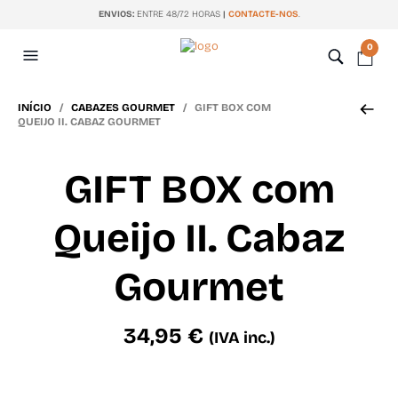
ENVIOS:
ENTRE 48/72 HORAS
|
CONTACTE-NOS
.
0
INÍCIO
/
CABAZES GOURMET
/ GIFT BOX COM
QUEIJO II. CABAZ GOURMET
GIFT BOX com
Queijo II. Cabaz
Gourmet
34,95
€
(IVA inc.)