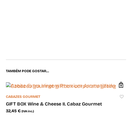
c
abazes gourmet, cabazes de natal, cabazes
gourmet online – prendas originais Portuguesas
– cabazes originais, cabazes gourmet empresas
giftbox corporate giffting cabazes natal
empresas
TAMBÉM PODE GOSTAR…
CABAZES GOURMET
GIFT BOX Wine & Cheese II. Cabaz Gourmet
32,45
€
(IVA inc.)