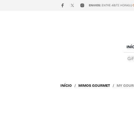
ENVIOS:
ENTRE 48/72 HORAS
|
INÍ
Gi
INÍCIO
/
MIMOS GOURMET
/ MY GOURM