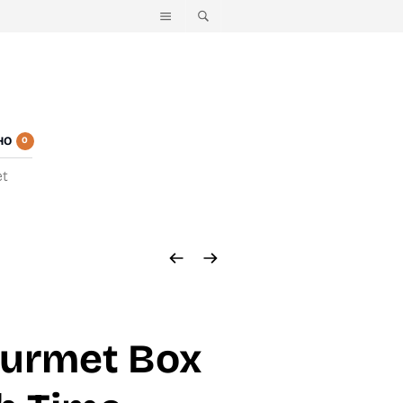
HO
0
et
urmet Box