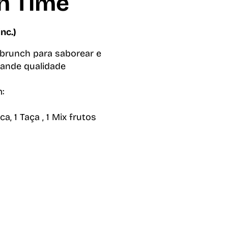
h Time
inc.)
brunch para saborear e
rande qualidade
:
ca, 1 Taça , 1 Mix frutos