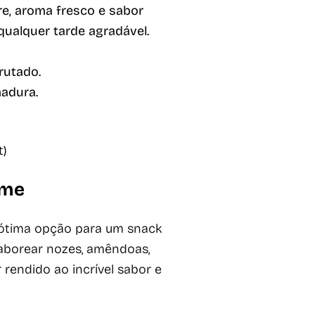
re, aroma fresco e sabor
 qualquer tarde agradável.
rutado.
madura.
t)
ome
 ótima opção para um snack
aborear nozes, amêndoas,
r rendido ao incrível sabor e