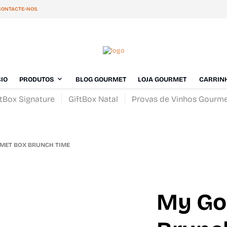
CONTACTE-NOS
.
CIO
PRODUTOS
BLOG GOURMET
LOJA GOURMET
CARRIN
ftBox Signature
GiftBox Natal
Provas de Vinhos Gourm
ET BOX BRUNCH TIME
My Go