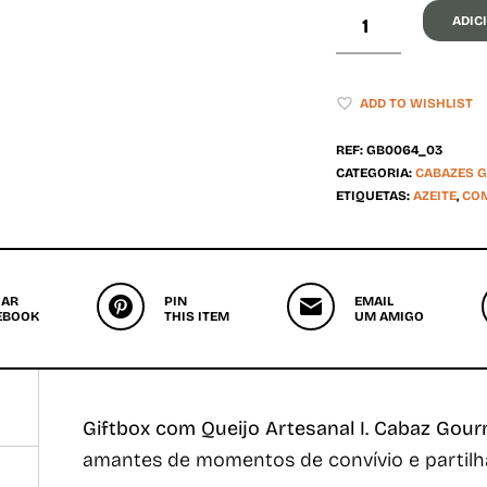
ADIC
ADD TO WISHLIST
REF:
GB0064_03
CATEGORIA:
CABAZES 
ETIQUETAS:
AZEITE
,
CO
HAR
PIN
EMAIL
EBOOK
THIS ITEM
UM AMIGO
Giftbox com Queijo Artesanal I. Cabaz Gou
amantes de momentos de convívio e partilh