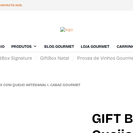
CONTACTE-NOS
.
CIO
PRODUTOS
BLOG GOURMET
LOJA GOURMET
CARRIN
ftBox Signature
GiftBox Natal
Provas de Vinhos Gourm
X COM QUEIJO ARTESANAL I. CABAZ GOURMET
GIFT 