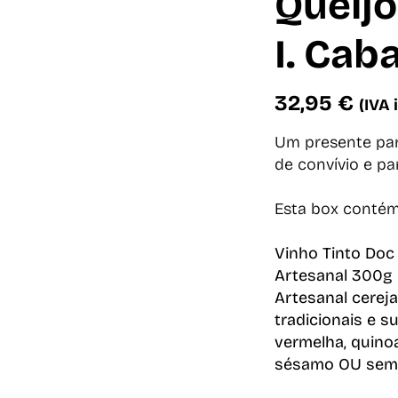
Queijo
I. Cab
32,95
€
(IVA 
Um presente pa
de convívio e par
Esta box contém
Vinho Tinto Doc 
Artesanal 300g
Artesanal cereja
tradicionais e s
vermelha, quino
sésamo OU seme