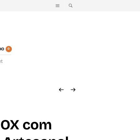
HO
0
et
BOX com