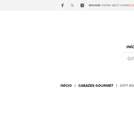
ENVIOS:
ENTRE 48/72 HORAS
|
INÍ
Gi
INÍCIO
/
CABAZES GOURMET
/ GIFT BO