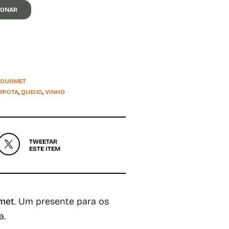
IONAR
GOURMET
MPOTA
,
QUEIJO
,
VINHO
TWEETAR
ESTE ITEM
rmet
. Um presente para os
a.