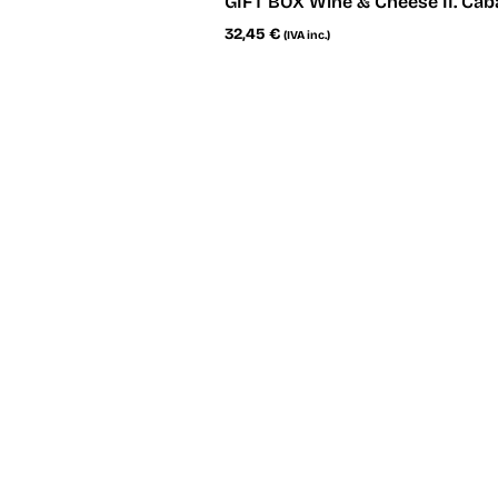
GIFT BOX Wine & Cheese II. Ca
32,45
€
(IVA inc.)