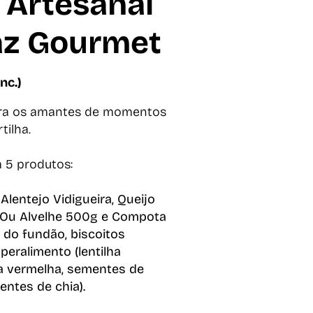
 Artesanal
az Gourmet
inc.)
ra os amantes de momentos
tilha.
 5 produtos:
Alentejo Vidigueira, Queijo
 Ou Alvelhe 500g e Compota
 do fundão, biscoitos
uperalimento (lentilha
a vermelha, sementes de
ntes de chia)
.