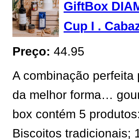
GiftBox DIA
Cup I . Cab
Preço:
44.95
A combinação perfeita
da melhor forma… gou
box contém 5 produtos:
Biscoitos tradicionais;